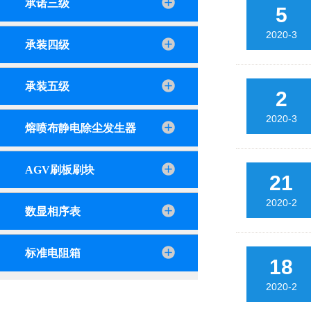
承诺三级
5
2020-3
承装四级
承装五级
2
2020-3
熔喷布静电除尘发生器
AGV刷板刷块
21
2020-2
数显相序表
标准电阻箱
18
2020-2