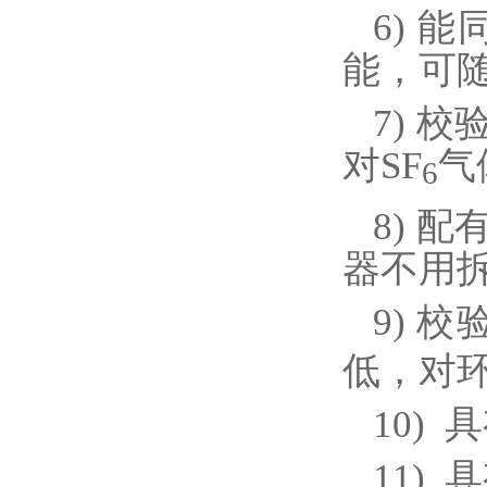
6)
能
能，可
7)
校
对
SF
气
6
8)
配
器不用
9)
校
低，对
10)
具
11)
具