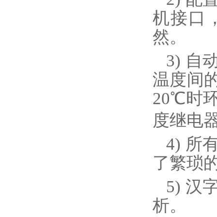
机接口
然。
3)
自动
温度间
20
℃时
度继电
4)
所
了繁琐
5)
汉
析。