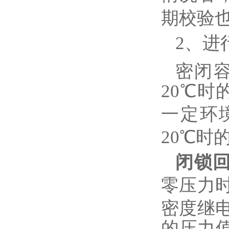
期校验
2、
进
密闭
20
℃
时
一定环
20
℃
时
闭锁
零压力时
密度继
的压力值