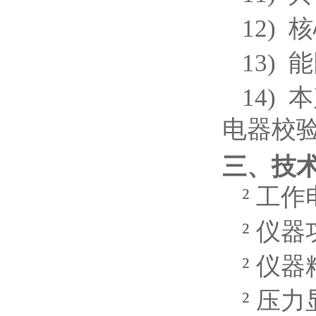
12)
核
13)
能
14)
本
电器校
三、技
²
工作电
²
仪器
²
仪器精
²
压力显