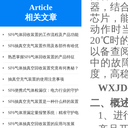
器，结合
Article
芯片，
相关文章
动作时
SF6气体回收装置的工作流程及产品功能
20
℃
时
说明
SF6抽真空充气装置作用及各部件有啥优
以备查
势
熟悉掌握SF6气体回收装置的产品特征
中的故
SF6气体抽真空回收装置究竟有何奥秘？
度，高
抽真空充气装置的使用注意事项
WXJ
SF6便携式气体检漏仪：电力行业的守护
二、概
神
SF6抽真空充气装置是一种什么样的装置
1、
进
SF6气体泄漏定量报警系统：精准守护电
气安全
SF6气体抽真空回收装置的应用与发展