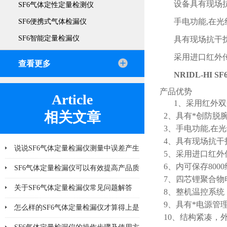
设备具有现场
SF6气体定性定量检测仪
手电功能,在光
SF6便携式气体检漏仪
SF6智能定量检漏仪
具有现场抗干
采用进口红外
查看更多
NRIDL-HI 
产品优势
Article
1、采用红外
相关文章
2、具有*创防脱腕
3、手电功能,在光
4、具有现场抗干
说说SF6气体定量检漏仪测量中误差产生
5、采用进口红外
6、内可保存800
的8个因素
SF6气体定量检漏仪可以有效提高产品质
7、四芯锂聚合物
量
关于SF6气体定量检漏仪常见问题解答
8、整机温控系统
9、具有*电源管理
怎么样的SF6气体定量检漏仪才算得上是
10、结构紧凑，
好产品