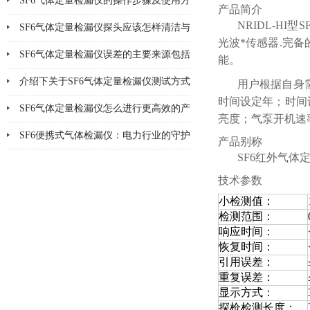
SF6气体定量检漏仪的操作步骤及使用方
产品简介
NRIDL-H
法说明
SF6气体定量检漏仪探头应该怎样清洁与
光波*传感器.完
更换
SF6气体定量检漏仪误差的主要来源包括
能。
哪8个方面
介绍下关于SF6气体定量检漏仪测试方式
用户根据自身
时间设定年；时间
的优缺点
SF6气体定量检漏仪怎么进行更高效的产
亮度；气泵开机速
品检漏?
SF6便携式气体检漏仪：电力行业的守护
产品别称
SF6红外气体
神
技术参数
小检测值：
检测范围：
响应时间：
恢复时间：
引用误差：
重复误差：
显示方式：
探枪检测长度：