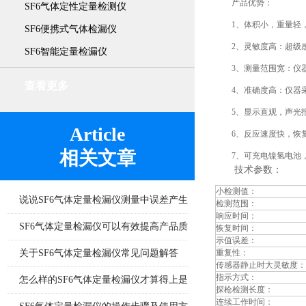
产品优势：
SF6气体定性定量检测仪
1、体积小，重量轻，
SF6便携式气体检漏仪
2、灵敏度高：超级感
SF6智能定量检漏仪
3、测量范围宽：仪器可
查看更多
4、准确度高：仪器采用
5、显示直观，声光报警
Article
6、反应速度快，恢复
相关文章
7、可充电镍氢电池，使
技术参数：
小检测值：
说说SF6气体定量检漏仪测量中误差产生
检测范围：
响应时间：
的8个因素
SF6气体定量检漏仪可以有效提高产品质
恢复时间：
示值误差：
量
关于SF6气体定量检漏仪常见问题解答
重复性：
传感器静止时大灵敏度：
指示方式：
怎么样的SF6气体定量检漏仪才算得上是
探枪检测长度：
连续工作时间：
好产品