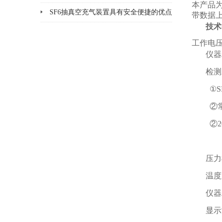
本产品为
序和要求
SF6抽真空充气装置具有安全便捷的优点
带数据
技术
&amp;#160;
工作电压
仪器
检测
①S
②常
②2
压力
温度
仪器
显示