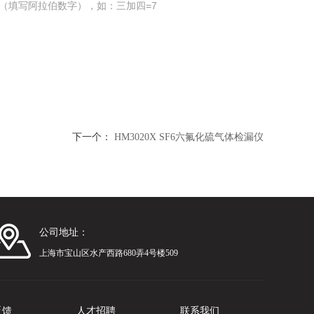
（填写阿拉伯数字），如：三加四=7
下一个：
HM3020X SF6六氟化硫气体检漏仪
公司地址：
上海市宝山区水产西路680弄4号楼509
反馈
人才招聘
联系我们