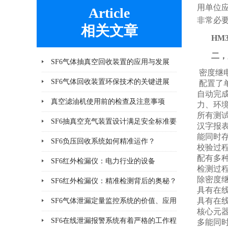
用单位
Article
非常必
相关文章
HM
二，
SF6气体抽真空回收装置的应用与发展
密度继
SF6气体回收装置环保技术的关键进展
配置了
自动完
真空滤油机使用前的检查及注意事项
力、环境
所有测
SF6抽真空充气装置设计满足安全标准要
汉字报
能同时存
求
SF6负压回收系统如何精准运作？
校验过
配有多
SF6红外检漏仪：电力行业的设备
检测过
除密度
SF6红外检漏仪：精准检测背后的奥秘？
具有在
具有在
SF6气体泄漏定量监控系统的价值、应用
核心元
及未来发展趋势
SF6在线泄漏报警系统有着严格的工作程
多能同