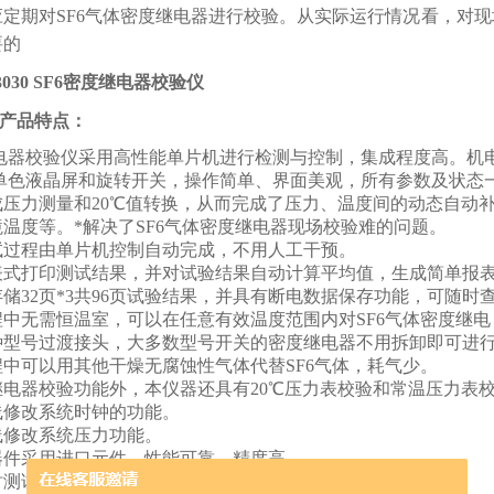
应定期对SF6气体密度继电器进行校验。从实际运行情况看，对现
要的
3030 SF6密度继电器校验仪
产品特点：
电器校验仪采用高性能单片机进行检测与控制，集成程度高。机
单色液晶屏和旋转开关，操作简单、界面美观，所有参数及状态
成压力测量和20℃值转换，从而完成了压力、温度间的动态自动补
温度等。*解决了SF6气体密度继电器现场校验难的问题。
试过程由单片机控制自动完成，不用人工干预。
表式打印测试结果，并对试验结果自动计算平均值，生成简单报
储32页*3共96页试验结果，并具有断电数据保存功能，可随时
程中无需恒温室，可以在任意有效温度范围内对SF6气体密度继
种型号过渡接头，大多数型号开关的密度继电器不用拆卸即可进
程中可以用其他干燥无腐蚀性气体代替SF6气体，耗气少。
继电器校验功能外，本仪器还具有20℃压力表校验和常温压力表
线修改系统时钟的功能。
线修改系统压力功能。
器件采用进口元件，性能可靠，精度高。
时测试一组报警信号和二组闭锁信号。