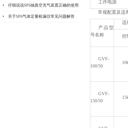
工作电源
仔细说说SF6抽真空充气装置正确的使用
常规配置及适
方法
关于SF6气体定量检漏仪常见问题解答
适
产品型
号名称
控
GVF-
10
100/50
GVF-
15
150/50