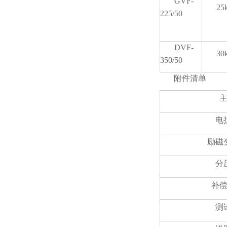
GVF-
25
225/50
DVF-
30
350/50
附件清单
电
励磁
分
补
测