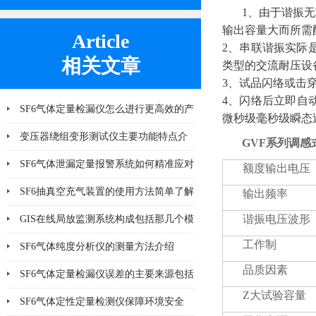
1、由于谐振无
输出容量大而所需
Article
2、串联谐振实际
相关文章
类型的交流耐压设
3、试品闪络或击穿
4、闪络后立即自
SF6气体定量检漏仪怎么进行更高效的产
微秒级毫秒级瞬态
品检漏?
变压器绕组变形测试仪主要功能特点介
GVF系列
调感
绍
SF6气体泄漏定量报警系统如何精准应对
额度输出电压
泄漏风险？
SF6抽真空充气装置的使用方法简单了解
输出频率
一下
谐振电压波形
GIS在线局放监测系统构成包括那几个模
工作制
块
SF6气体纯度分析仪的测量方法介绍
品质因素
SF6气体定量检漏仪误差的主要来源包括
Z大试验容量
哪8个方面
SF6气体定性定量检测仪保障环境安全